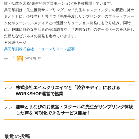
験・拡散を図る“先生発信プロモーション”を各種展開しています。
共同印刷は「先生推薦サンプリング」や「先生キャスティング」の拡販に努め
るとともに、今後当社と共同で「先生手渡しサンプリング」のプラットフォー
ム化やソーシャルメディアとの連携ソリューション開発にも取り組み、同時
に、趣味に熱心な生活者の意識調査や、『趣味なび』のデータベースを活用し
た新たなビジネスの開発も進めていきます。
▼関連ページ
共同印刷株式会社 ニュースリリース記事
投
投
supre
2016年7月13日
稿
稿
者
日:
株式会社エイムクリエイツと「渋谷モディ」における
過
投
WORKSHOP運営で協業
去
稿
の
ナ
投
趣味とまなびのお教室・スクールの先生がサンプリング体験
次
ビ
稿:
した声を 可視化できるサービス開始！
の
ゲ
投
ー
稿:
シ
最近の投稿
ョ