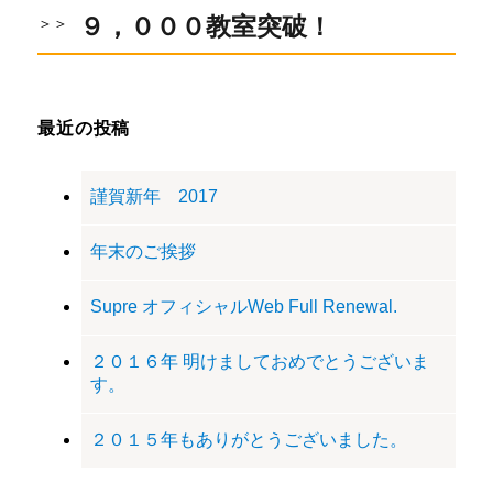
ナ
投
次
９，０００教室突破！
稿:
ビ
の
ゲ
投
稿:
ー
最近の投稿
シ
ョ
謹賀新年 2017
ン
年末のご挨拶
Supre オフィシャルWeb Full Renewal.
２０１６年 明けましておめでとうございま
す。
２０１５年もありがとうございました。