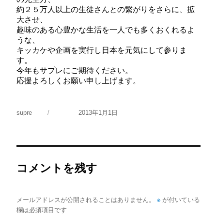
約２５万人以上の生徒さんとの繋がりをさらに、拡
大させ、
趣味のある心豊かな生活を一人でも多くおくれるよ
うな、
キッカケや企画を実行し日本を元気にして参りま
す。
今年もサプレにご期待ください。
応援よろしくお願い申し上げます。
投
投
supre
2013年1月1日
稿
稿
者
日:
コメントを残す
※
メールアドレスが公開されることはありません。
が付いている
欄は必須項目です