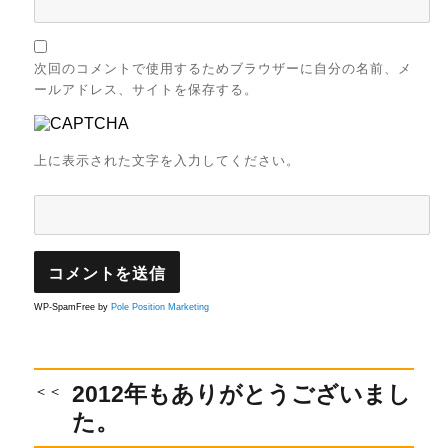
次回のコメントで使用するためブラウザーに自分の名前、メ
ールアドレス、サイトを保存する。
上に表示された文字を入力してください。
WP-SpamFree by
Pole Position Marketing
投
過
2012年もありがとうございまし
去
稿
た。
の